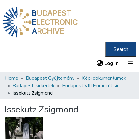
B
UDAPEST
E
LECTRONIC
A
RCHIVE
Search
(current
Log In
Home
Budapest Gyűjtemény
Képi dokumentumok
Communities & Collections
Budapesti sírkertek
Budapest VIII Fiumei út sírkert 2. rész
All of DSpace
Issekutz Zsigmond
Statistics
Issekutz Zsigmond
About us