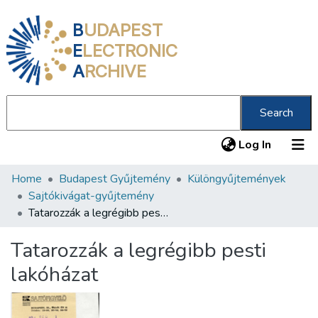
B
UDAPEST
E
LECTRONIC
A
RCHIVE
Search
(current
Log In
Home
Budapest Gyűjtemény
Különgyűjtemények
Communities & Collections
Sajtókivágat-gyűjtemény
All of DSpace
Tatarozzák a legrégibb pesti lakóházat
Statistics
Tatarozzák a legrégibb pesti
About us
lakóházat