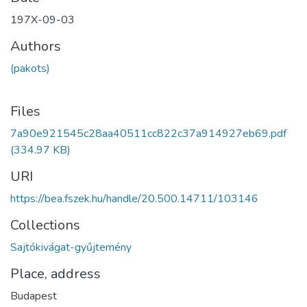
197X-09-03
Authors
(pakots)
Files
7a90e921545c28aa40511cc822c37a914927eb69.pdf
(334.97 KB)
URI
https://bea.fszek.hu/handle/20.500.14711/103146
Collections
Sajtókivágat-gyűjtemény
Place, address
Budapest