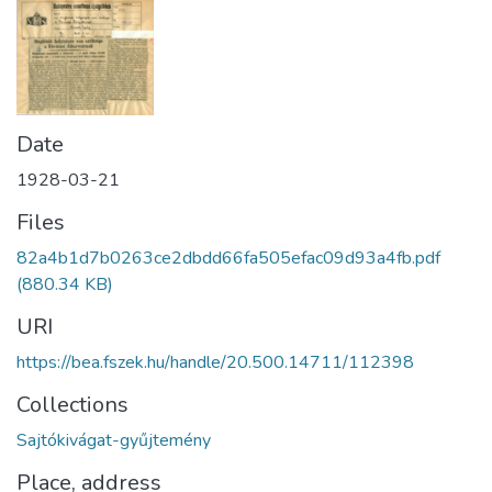
Date
1928-03-21
Files
82a4b1d7b0263ce2dbdd66fa505efac09d93a4fb.pdf
(880.34 KB)
URI
https://bea.fszek.hu/handle/20.500.14711/112398
Collections
Sajtókivágat-gyűjtemény
Place, address