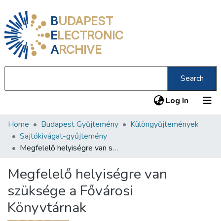
B
UDAPEST
E
LECTRONIC
A
RCHIVE
Search
(current
Log In
Home
Budapest Gyűjtemény
Különgyűjtemények
Communities & Collections
Sajtókivágat-gyűjtemény
All of DSpace
Megfelelő helyiségre van szüksége a Fővárosi Könyvtárnak
Statistics
Megfelelő helyiségre van
About us
szüksége a Fővárosi
Könyvtárnak