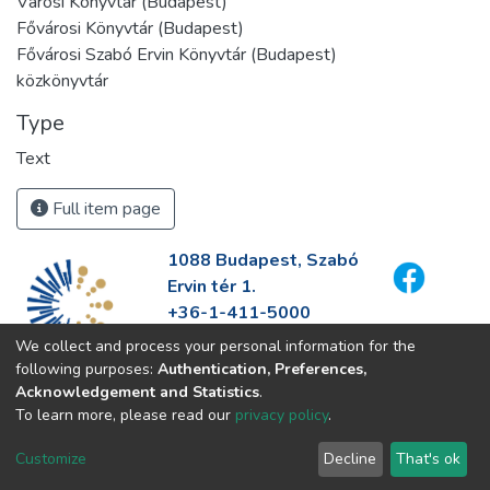
Városi Könyvtár (Budapest)
Fővárosi Könyvtár (Budapest)
Fővárosi Szabó Ervin Könyvtár (Budapest)
közkönyvtár
Type
Text
Full item page
1088 Budapest, Szabó
Ervin tér 1.
+36-1-411-5000
info@fszek.hu
We collect and process your personal information for the
https://fszek.hu
following purposes:
Authentication, Preferences,
Acknowledgement and Statistics
.
To learn more, please read our
privacy policy
.
Customize
Decline
That's ok