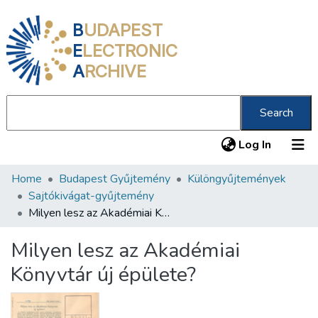
B
UDAPEST
E
LECTRONIC
A
RCHIVE
Search
(current
Log In
Home
Budapest Gyűjtemény
Különgyűjtemények
Communities & Collections
Sajtókivágat-gyűjtemény
All of DSpace
Milyen lesz az Akadémiai Könyvtár új épülete?
Statistics
Milyen lesz az Akadémiai
About us
Könyvtár új épülete?