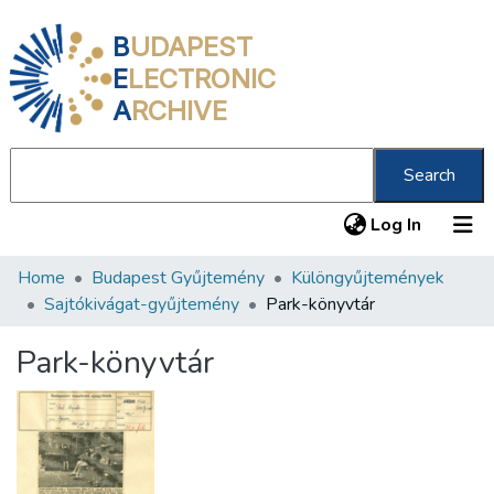
B
UDAPEST
E
LECTRONIC
A
RCHIVE
Search
(current
Log In
Home
Budapest Gyűjtemény
Különgyűjtemények
Communities & Collections
Sajtókivágat-gyűjtemény
Park-könyvtár
All of DSpace
Park-könyvtár
Statistics
About us