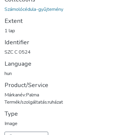
Számolócédula-gyűjtemény
Extent
1 lap
Identifier
SZC C 0524
Language
hun
Product/Service
Márkanév:Palma
Termék/szolgáltatás:ruházat
Type
Image