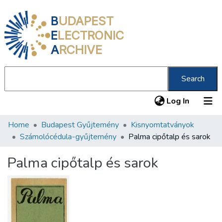
B
UDAPEST
E
LECTRONIC
A
RCHIVE
Search
(current
Log In
Home
Budapest Gyűjtemény
Kisnyomtatványok
Communities & Collections
Számolócédula-gyűjtemény
Palma cipőtalp és sarok
All of DSpace
Palma cipőtalp és sarok
Statistics
About us