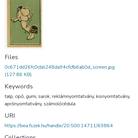
Files
0c671dd26fc0cbb248da94cfcfb6ab0d_screen.jpg
(127.86 KB)
Keywords
talp
,
cipő
,
gumi
,
sarok
,
reklámnyomtatvány
,
kisnyomtatvány
,
aprónyomtatvány
,
számolócédula
URI
https://bea.fszek.hu/handle/20.500.14711/69864
Collections