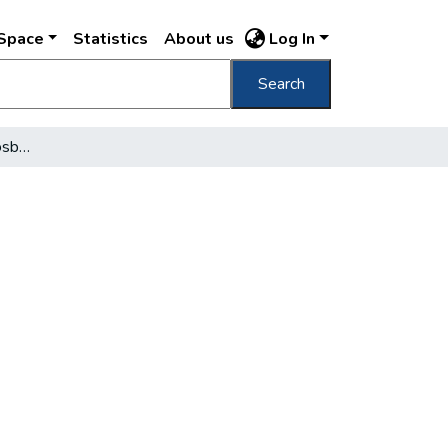
DSpace
Statistics
About us
Log In
Search
Nótaköltők a Józsefvárosban