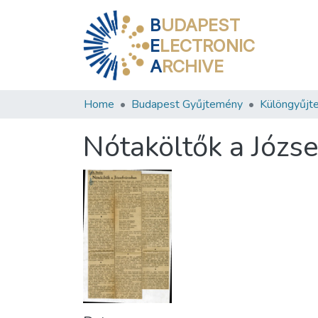
B
UDAPEST
E
LECTRONIC
A
RCHIVE
Home
Budapest Gyűjtemény
Különgyűjt
Nótaköltők a Józs