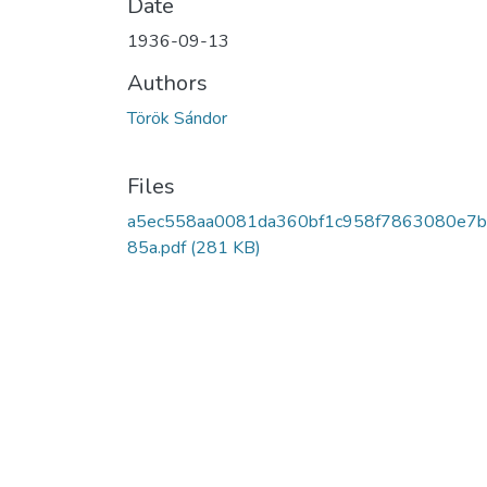
Date
1936-09-13
Authors
Török Sándor
Files
a5ec558aa0081da360bf1c958f7863080e7
85a.pdf
(281 KB)