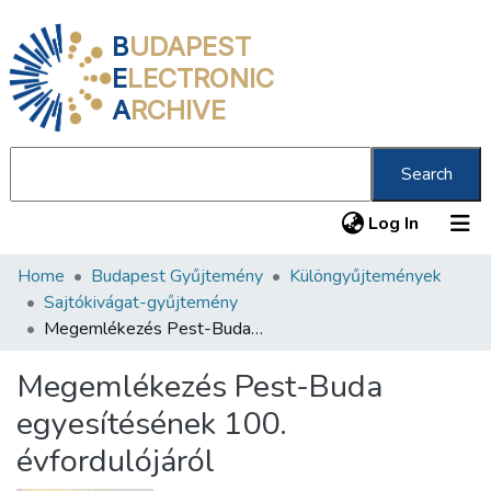
B
UDAPEST
E
LECTRONIC
A
RCHIVE
Search
(current
Log In
Home
Budapest Gyűjtemény
Különgyűjtemények
Communities & Collections
Sajtókivágat-gyűjtemény
All of DSpace
Megemlékezés Pest-Buda egyesítésének 100. évfordulójáról
Statistics
Megemlékezés Pest-Buda
About us
egyesítésének 100.
évfordulójáról