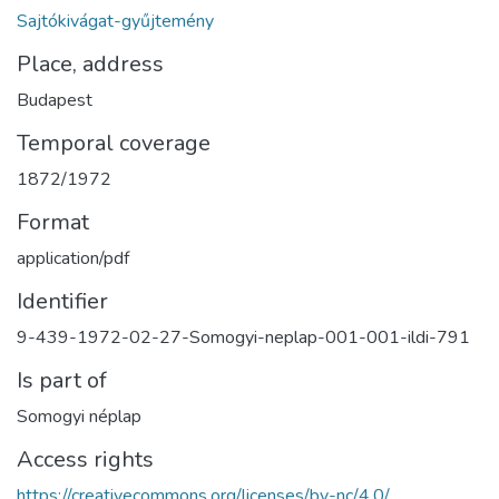
Sajtókivágat-gyűjtemény
Place, address
Budapest
Temporal coverage
1872/1972
Format
application/pdf
Identifier
9-439-1972-02-27-Somogyi-neplap-001-001-ildi-791
Is part of
Somogyi néplap
Access rights
https://creativecommons.org/licenses/by-nc/4.0/