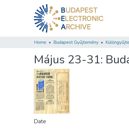
B
UDAPEST
E
LECTRONIC
A
RCHIVE
Home
Budapest Gyűjtemény
Különgyűjt
Május 23-31: Buda
Date