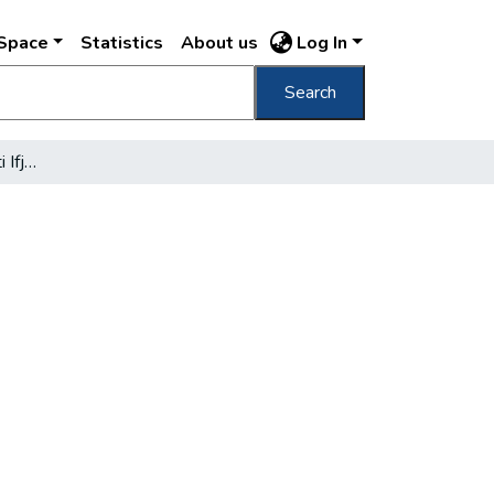
DSpace
Statistics
About us
Log In
Search
Május 23-31: Budapesti Ifjúsági napok