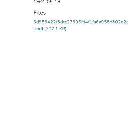
1964-05-19
Files
6d953422f3dcc27395fd4f1fa6a958d802e2c
a.pdf
(707.1 KB)