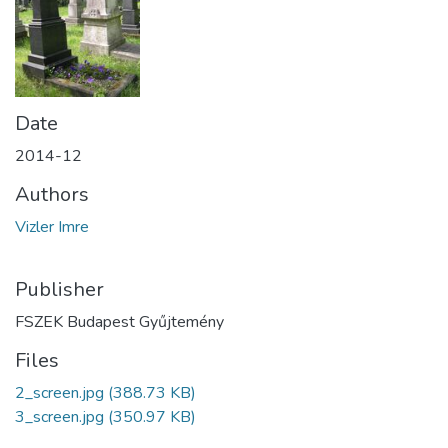
Date
2014-12
Authors
Vizler Imre
Publisher
FSZEK Budapest Gyűjtemény
Files
2_screen.jpg
(388.73 KB)
3_screen.jpg
(350.97 KB)