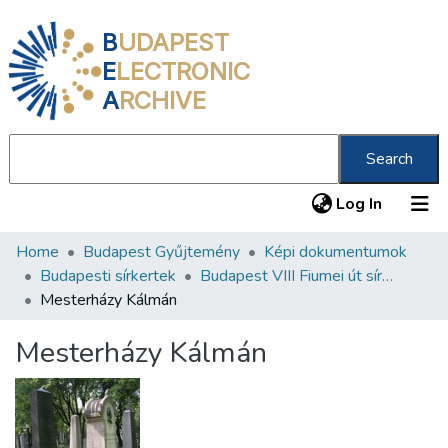
B
UDAPEST
E
LECTRONIC
A
RCHIVE
Search
(current
Log In
Home
Budapest Gyűjtemény
Képi dokumentumok
Communities & Collections
Budapesti sírkertek
Budapest VIII Fiumei út sírkert 2. rész
All of DSpace
Mesterházy Kálmán
Statistics
Mesterházy Kálmán
About us