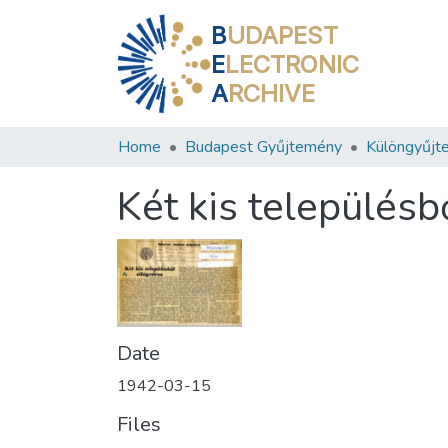
B
UDAPEST
E
LECTRONIC
A
RCHIVE
Home
Budapest Gyűjtemény
Különgyűjt
Két kis településb
Date
1942-03-15
Files