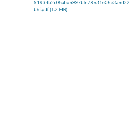
91934b2c05abb5997bfe79531e05e3a5d22
b5f.pdf
(1.2 MB)