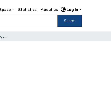
DSpace
Statistics
About us
Log In
Search
Két kis településből világváros