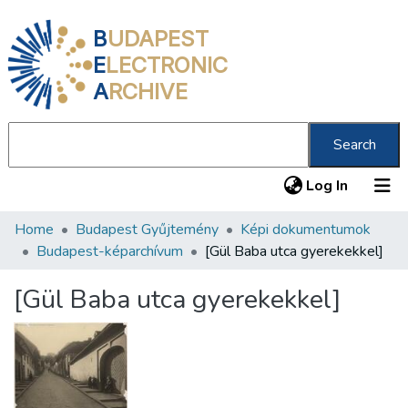
B
UDAPEST
E
LECTRONIC
A
RCHIVE
Search
(current
Log In
Home
Budapest Gyűjtemény
Képi dokumentumok
Communities & Collections
Budapest-képarchívum
[Gül Baba utca gyerekekkel]
All of DSpace
[Gül Baba utca gyerekekkel]
Statistics
About us