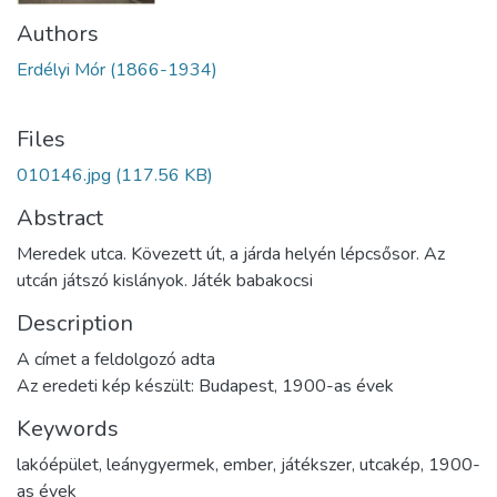
Authors
Erdélyi Mór (1866-1934)
Files
010146.jpg
(117.56 KB)
Abstract
Meredek utca. Kövezett út, a járda helyén lépcsősor. Az
utcán játszó kislányok. Játék babakocsi
Description
A címet a feldolgozó adta
Az eredeti kép készült: Budapest, 1900-as évek
Keywords
lakóépület
,
leánygyermek
,
ember
,
játékszer
,
utcakép
,
1900-
as évek