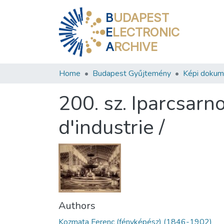
B
UDAPEST
E
LECTRONIC
A
RCHIVE
Home
Budapest Gyűjtemény
Képi doku
200. sz. Iparcsarn
d'industrie /
Authors
Kozmata Ferenc (fényképész) (1846-1902)