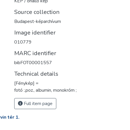
KÉP / önálló kép
Source collection
Budapest-képarchívum
Image identifier
010779
MARC identifier
bibFOT00001557
Technical details
[Fénykép] =
fotó :,poz., albumin, monokróm ;
Full item page
in tér 1.