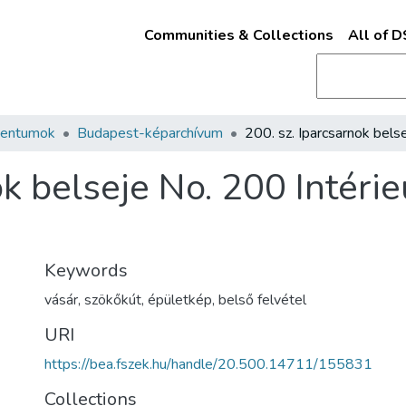
Communities & Collections
All of 
mentumok
Budapest-képarchívum
ok belseje No. 200 Intérie
Keywords
vásár
,
szökőkút
,
épületkép
,
belső felvétel
URI
https://bea.fszek.hu/handle/20.500.14711/155831
Collections