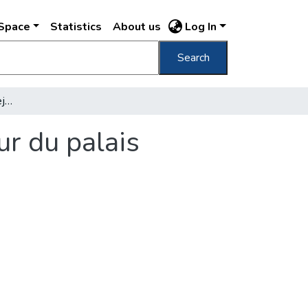
DSpace
Statistics
About us
Log In
Search
200. sz. Iparcsarnok belseje No. 200 Intérieur du palais d'industrie /
ur du palais