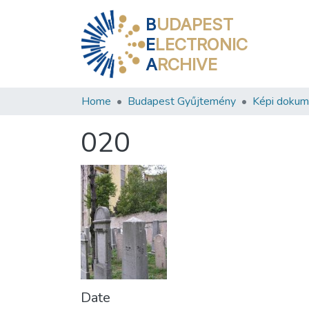
B
UDAPEST
E
LECTRONIC
A
RCHIVE
Home
Budapest Gyűjtemény
Képi doku
020
Date