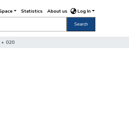
DSpace
Statistics
About us
Log In
Search
020