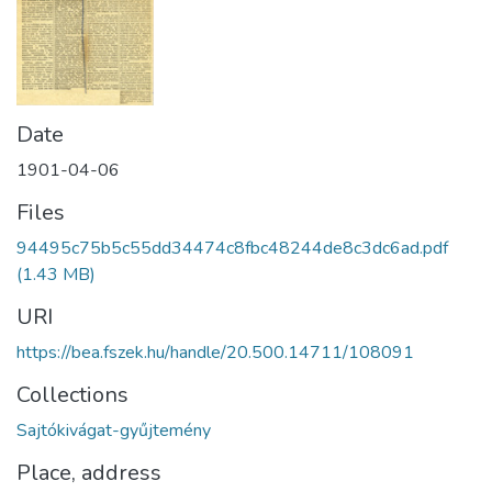
Date
1901-04-06
Files
94495c75b5c55dd34474c8fbc48244de8c3dc6ad.pdf
(1.43 MB)
URI
https://bea.fszek.hu/handle/20.500.14711/108091
Collections
Sajtókivágat-gyűjtemény
Place, address