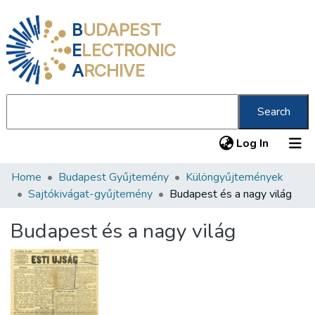
B
UDAPEST
E
LECTRONIC
A
RCHIVE
Search
(current
Log In
Home
Budapest Gyűjtemény
Különgyűjtemények
Communities & Collections
Sajtókivágat-gyűjtemény
Budapest és a nagy világ
All of DSpace
Budapest és a nagy világ
Statistics
About us