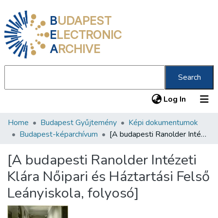
B
UDAPEST
E
LECTRONIC
A
RCHIVE
Search
(current
Log In
Home
Budapest Gyűjtemény
Képi dokumentumok
Communities & Collections
Budapest-képarchívum
[A budapesti Ranolder Intézeti Klára Nőipari és Háztartási Felső Leányiskola, folyosó]
All of DSpace
[A budapesti Ranolder Intézeti
Statistics
Klára Nőipari és Háztartási Felső
About us
Leányiskola, folyosó]