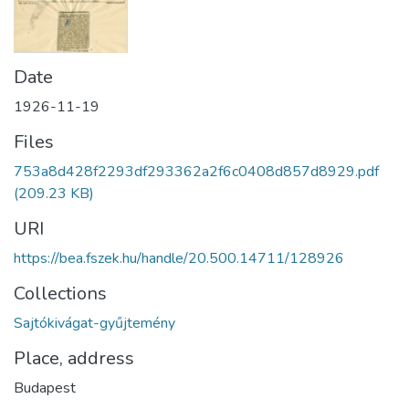
Date
1926-11-19
Files
753a8d428f2293df293362a2f6c0408d857d8929.pdf
(209.23 KB)
URI
https://bea.fszek.hu/handle/20.500.14711/128926
Collections
Sajtókivágat-gyűjtemény
Place, address
Budapest