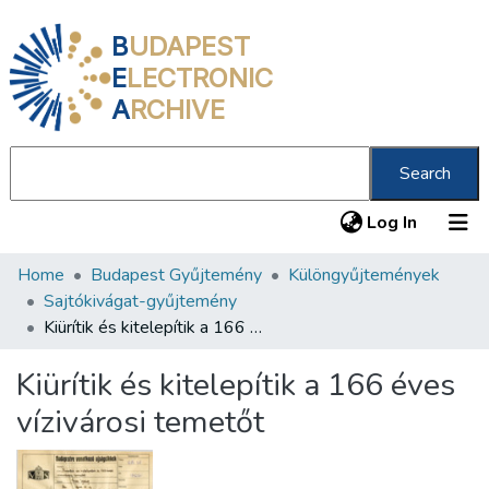
B
UDAPEST
E
LECTRONIC
A
RCHIVE
Search
(current
Log In
Home
Budapest Gyűjtemény
Különgyűjtemények
Communities & Collections
Sajtókivágat-gyűjtemény
All of DSpace
Kiürítik és kitelepítik a 166 éves vízivárosi temetőt
Statistics
Kiürítik és kitelepítik a 166 éves
About us
vízivárosi temetőt