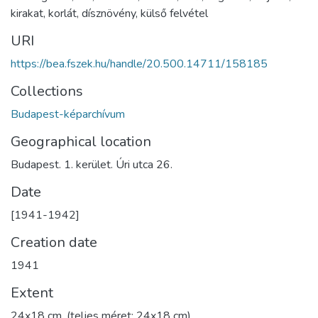
kirakat
,
korlát
,
dísznövény
,
külső felvétel
URI
https://bea.fszek.hu/handle/20.500.14711/158185
Collections
Budapest-képarchívum
Geographical location
Budapest. 1. kerület. Úri utca 26.
Date
[1941-1942]
Creation date
1941
Extent
24x18 cm, (teljes méret: 24x18 cm)