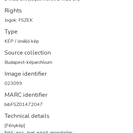
Rights
Jogok: FSZEK
Type
KÉP / önálló kép
Source collection
Budapest-képarchívum
Image identifier
023099
MARC identifier
bibFSZ01472047
Technical details
[Fénykép]
fotó :,poz., zsel. ezüst, monokróm ;