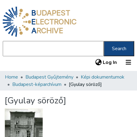
B
UDAPEST
E
LECTRONIC
A
RCHIVE
Search
(current
Log In
Home
Budapest Gyűjtemény
Képi dokumentumok
Communities & Collections
Budapest-képarchívum
[Gyulay söröző]
All of DSpace
[Gyulay söröző]
Statistics
About us