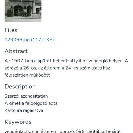
Files
023099.jpg
(117.4 KB)
Abstract
Az 1907-ben alapított Fehér Hattyúhoz vendéglő helyén. A
söröző a 26-os, az átterem a 24-es szám alatti ház
földszintjén működött
Description
Szerző: azonosítatlan
A címet a feldolgozó adta
Kartonra ragasztva
Keywords
vendéglátás
,
sör
,
étterem
,
borozó
,
férfi
,
cégtábla
,
bejárat
,