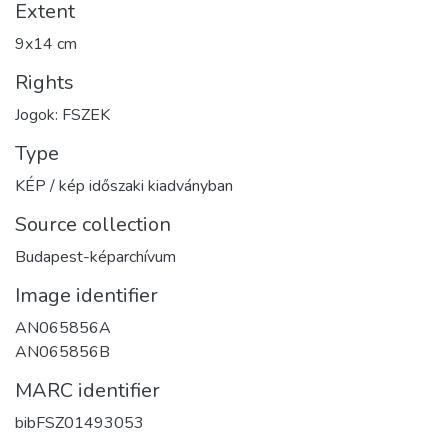
Extent
9x14 cm
Rights
Jogok: FSZEK
Type
KÉP / kép időszaki kiadványban
Source collection
Budapest-képarchívum
Image identifier
AN065856A
AN065856B
MARC identifier
bibFSZ01493053