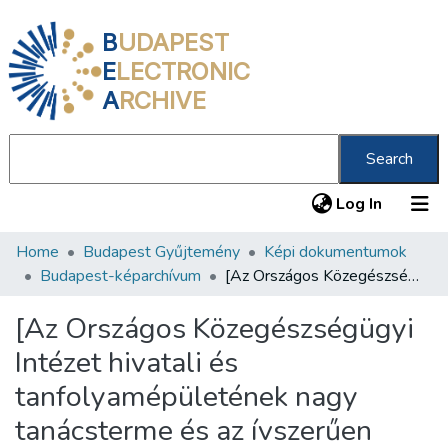
B
UDAPEST
E
LECTRONIC
A
RCHIVE
Search
(current
Log In
Home
Budapest Gyűjtemény
Képi dokumentumok
Communities & Collections
Budapest-képarchívum
[Az Országos Közegészségügyi Intézet hivatali és tanfolyamépületének nagy tanácsterme és az ívszerűen meghajlított összekötő folyosója]
All of DSpace
[Az Országos Közegészségügyi
Statistics
Intézet hivatali és
About us
tanfolyamépületének nagy
tanácsterme és az ívszerűen