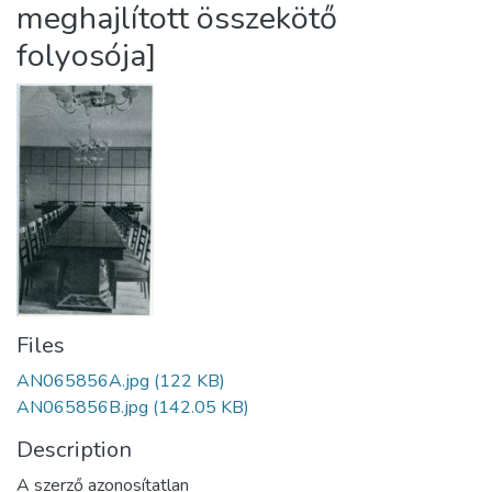
meghajlított összekötő
folyosója]
Files
AN065856A.jpg
(122 KB)
AN065856B.jpg
(142.05 KB)
Description
A szerző azonosítatlan