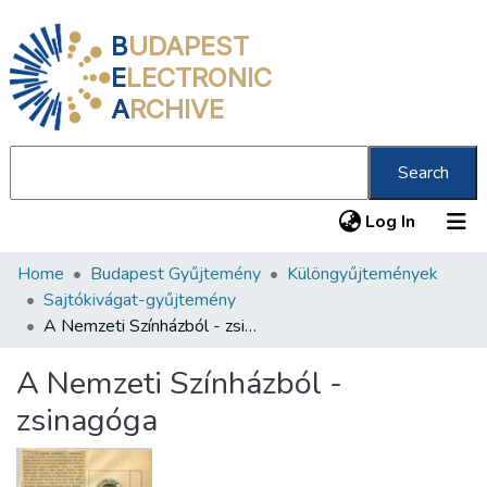
B
UDAPEST
E
LECTRONIC
A
RCHIVE
Search
(current
Log In
Home
Budapest Gyűjtemény
Különgyűjtemények
Communities & Collections
Sajtókivágat-gyűjtemény
All of DSpace
A Nemzeti Színházból - zsinagóga
Statistics
A Nemzeti Színházból -
About us
zsinagóga