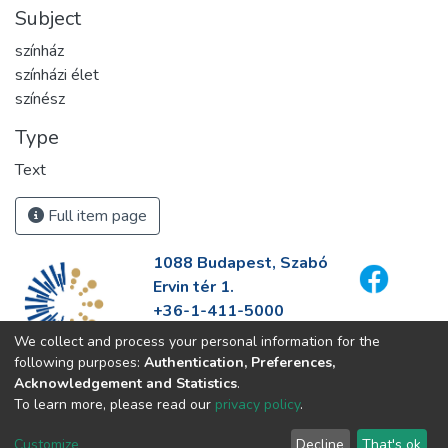
Subject
színház
színházi élet
színész
Type
Text
Full item page
1088 Budapest, Szabó
Ervin tér 1.
+36-1-411-5000
info@fszek.hu
We collect and process your personal information for the
https://fszek.hu
following purposes:
Authentication, Preferences,
Acknowledgement and Statistics
.
To learn more, please read our
privacy policy
.
Customize
Decline
That's ok