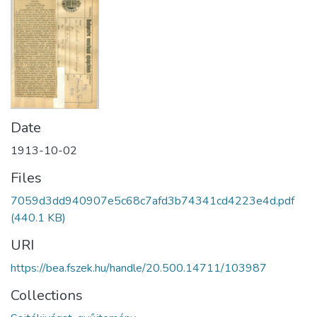
Date
1913-10-02
Files
7059d3dd940907e5c68c7afd3b74341cd4223e4d.pdf
(440.1 KB)
URI
https://bea.fszek.hu/handle/20.500.14711/103987
Collections