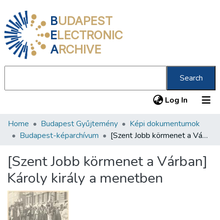
B
UDAPEST
E
LECTRONIC
A
RCHIVE
Search
(current
Log In
Home
Budapest Gyűjtemény
Képi dokumentumok
Communities & Collections
Budapest-képarchívum
[Szent Jobb körmenet a Várban] Károly király a menetben
All of DSpace
[Szent Jobb körmenet a Várban]
Statistics
Károly király a menetben
About us