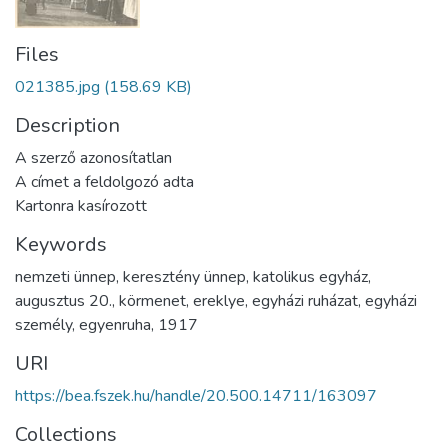
Files
021385.jpg
(158.69 KB)
Description
A szerző azonosítatlan
A címet a feldolgozó adta
Kartonra kasírozott
Keywords
nemzeti ünnep
,
keresztény ünnep
,
katolikus egyház
,
augusztus 20.
,
körmenet
,
ereklye
,
egyházi ruházat
,
egyházi
személy
,
egyenruha
,
1917
URI
https://bea.fszek.hu/handle/20.500.14711/163097
Collections