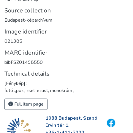
Source collection
Budapest-képarchívum
Image identifier
021385
MARC identifier
bibFSZ01498550
Technical details
[Fénykép] :
fotó :,poz., zsel. ezüst, monokróm ;
Full item page
1088 Budapest, Szabó
Ervin tér 1.
+36-1-411-5000