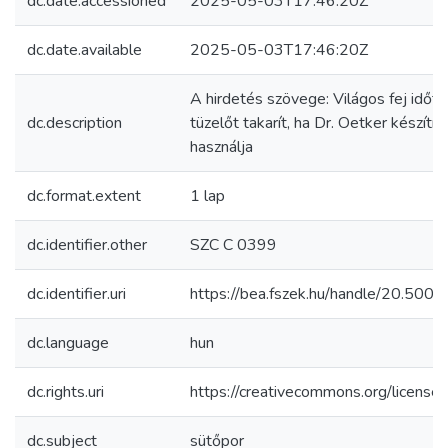
dc.date.accessioned
2025-05-03T17:46:20Z
dc.date.available
2025-05-03T17:46:20Z
A hirdetés szövege: Világos fej időt,
dc.description
tüzelőt takarít, ha Dr. Oetker készítm
használja
dc.format.extent
1 lap
dc.identifier.other
SZC C 0399
dc.identifier.uri
https://bea.fszek.hu/handle/20.50
dc.language
hun
dc.rights.uri
https://creativecommons.org/licenses
dc.subject
sütőpor