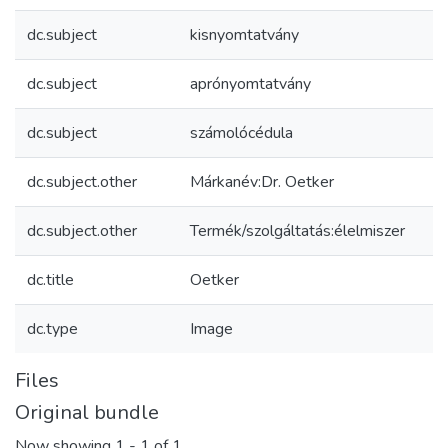
dc.subject
kisnyomtatvány
dc.subject
aprónyomtatvány
dc.subject
számolócédula
dc.subject.other
Márkanév:Dr. Oetker
dc.subject.other
Termék/szolgáltatás:élelmiszer
dc.title
Oetker
dc.type
Image
Files
Original bundle
Now showing
1 - 1 of 1