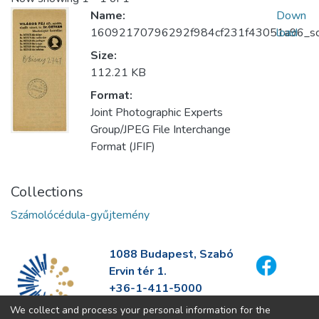
Name:
Down
16092170796292f984cf231f43051a96_scr
load
Size:
112.21 KB
Format:
Joint Photographic Experts
Group/JPEG File Interchange
Format (JFIF)
Collections
Számolócédula-gyűjtemény
1088 Budapest, Szabó
Ervin tér 1.
+36-1-411-5000
info@fszek.hu
We collect and process your personal information for the