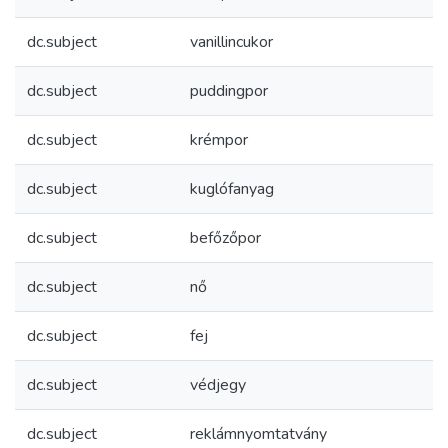
dc.subject
vanillincukor
dc.subject
puddingpor
dc.subject
krémpor
dc.subject
kuglófanyag
dc.subject
befőzőpor
dc.subject
nő
dc.subject
fej
dc.subject
védjegy
dc.subject
reklámnyomtatvány