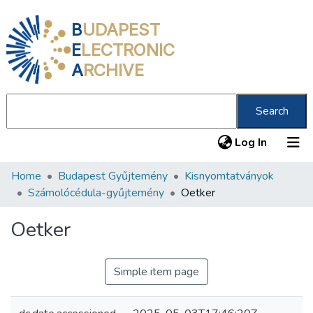
B
UDAPEST
E
LECTRONIC
A
RCHIVE
Search
(current
Log In
Home
Budapest Gyűjtemény
Kisnyomtatványok
Communities & Collections
Számolócédula-gyűjtemény
Oetker
All of DSpace
Oetker
Statistics
About us
Simple item page