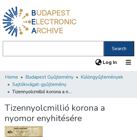
B
UDAPEST
E
LECTRONIC
A
RCHIVE
Search
(current
Log In
Home
Budapest Gyűjtemény
Különgyűjtemények
Communities & Collections
Sajtókivágat-gyűjtemény
All of DSpace
Tizennyolcmillió korona a nyomor enyhitésére
Statistics
Tizennyolcmillió korona a
About us
nyomor enyhitésére