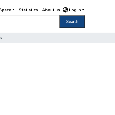
DSpace
Statistics
About us
Log In
Search
s