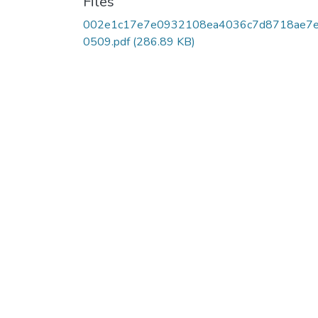
Files
002e1c17e7e0932108ea4036c7d8718ae7
0509.pdf
(286.89 KB)