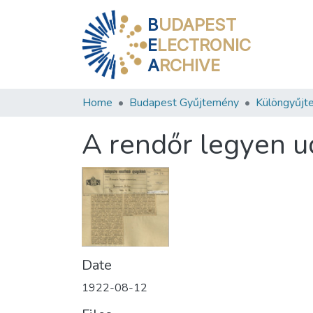
B
UDAPEST
E
LECTRONIC
A
RCHIVE
Home
Budapest Gyűjtemény
Különgyűjt
A rendőr legyen u
Date
1922-08-12