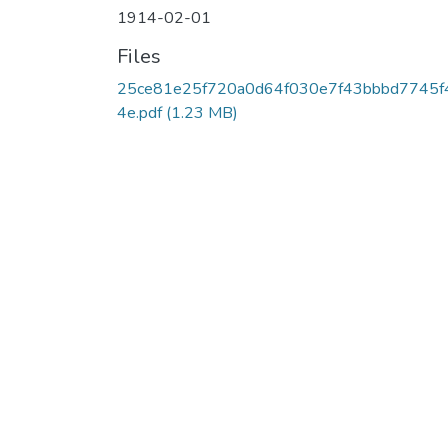
1914-02-01
Files
25ce81e25f720a0d64f030e7f43bbbd7745f
4e.pdf
(1.23 MB)