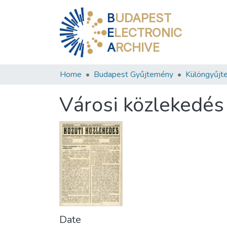
B
UDAPEST
E
LECTRONIC
A
RCHIVE
Home
Budapest Gyűjtemény
Különgyűjt
Városi közlekedés
Date