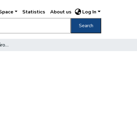
DSpace
Statistics
About us
Log In
Search
Városi közlekedés és városszabályozás