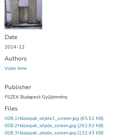
Date
2014-12
Authors
Vizler Imre
Publisher
FSZEK Budapest Gyűjtemény
Files
008.1Házaspár_sírjele1_screen.jpg
(65.51 KB)
008.2Házaspár_sírjele_screen.jpg
(262.92 KB)
008.3Házaspár_sírjele_screen.jpg
(132.43 KB)