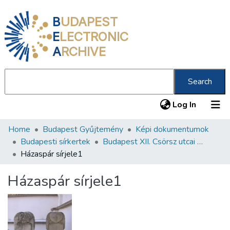
B
UDAPEST
E
LECTRONIC
A
RCHIVE
Search
(current
Log In
Home
Budapest Gyűjtemény
Képi dokumentumok
Communities & Collections
Budapesti sírkertek
Budapest XII. Csörsz utcai Orthodox Zsidó Temető
All of DSpace
Házaspár sírjele1
Statistics
Házaspár sírjele1
About us