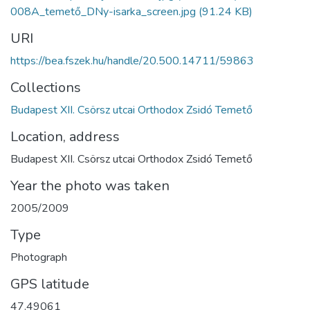
008A_temető_DNy-isarka_screen.jpg
(91.24 KB)
URI
https://bea.fszek.hu/handle/20.500.14711/59863
Collections
Budapest XII. Csörsz utcai Orthodox Zsidó Temető
Location, address
Budapest XII. Csörsz utcai Orthodox Zsidó Temető
Year the photo was taken
2005/2009
Type
Photograph
GPS latitude
47.49061