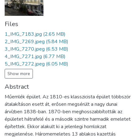
Files
1_IMG_7183.jpg
(2.65 MB)
2_IMG_7269.jpeg
(5.84 MB)
3_IMG_7270.jpeg
(6.53 MB)
4_IMG_7271.jpg
(6.77 MB)
5_IMG_7272.jpeg
(6.05 MB)
Show more
Abstract
Műemlék épület. Az 1810-es klasszicista épület többször
átalakításon esett át, erősen megsérült a nagy dunai
árvízben 1838-ban. 1870-ben meghosszabbították az
épületet hátrafelé és a második szintre harmadik emeletet
építettek. Ekkor alakult ki a jelenlegi homlokzat
megjelenése. Háromemeletes 13 ablakos kazettás