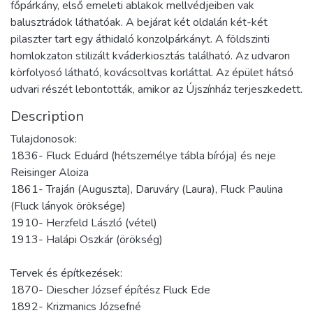
főpárkány, első emeleti ablakok mellvédjeiben vak
balusztrádok láthatóak. A bejárat két oldalán két-két
pilaszter tart egy áthidaló konzolpárkányt. A földszinti
homlokzaton stilizált kváderkiosztás található. Az udvaron
körfolyosó látható, kovácsoltvas korláttal. Az épület hátsó
udvari részét lebontották, amikor az Újszínház terjeszkedett.
Description
Tulajdonosok:
1836- Fluck Eduárd (hétszemélye tábla bírója) és neje
Reisinger Aloiza
1861- Traján (Auguszta), Daruváry (Laura), Fluck Paulina
(Fluck lányok öröksége)
1910- Herzfeld László (vétel)
1913- Halápi Oszkár (örökség)
Tervek és építkezések:
1870- Diescher József építész Fluck Ede
1892- Krizmanics Józsefné