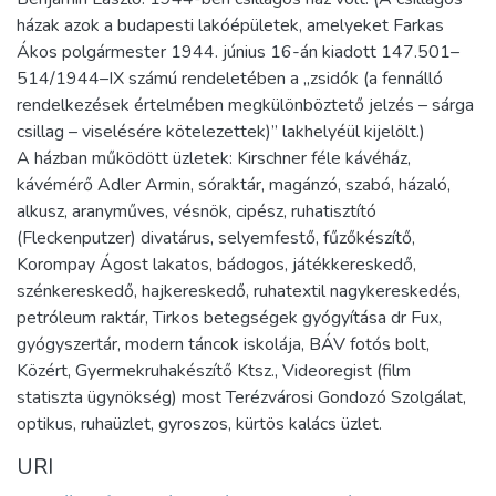
házak azok a budapesti lakóépületek, amelyeket Farkas
Ákos polgármester 1944. június 16-án kiadott 147.501–
514/1944–IX számú rendeletében a „zsidók (a fennálló
rendelkezések értelmében megkülönböztető jelzés – sárga
csillag – viselésére kötelezettek)” lakhelyéül kijelölt.)
A házban működött üzletek: Kirschner féle kávéház,
kávémérő Adler Armin, sóraktár, magánzó, szabó, házaló,
alkusz, aranyműves, vésnök, cipész, ruhatisztító
(Fleckenputzer) divatárus, selyemfestő, fűzőkészítő,
Korompay Ágost lakatos, bádogos, játékkereskedő,
szénkereskedő, hajkereskedő, ruhatextil nagykereskedés,
petróleum raktár, Tirkos betegségek gyógyítása dr Fux,
gyógyszertár, modern táncok iskolája, BÁV fotós bolt,
Közért, Gyermekruhakészítő Ktsz., Videoregist (film
statiszta ügynökség) most Terézvárosi Gondozó Szolgálat,
optikus, ruhaüzlet, gyroszos, kürtös kalács üzlet.
URI