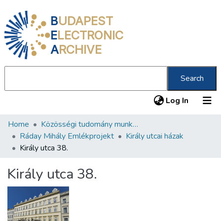
B
UDAPEST
E
LECTRONIC
A
RCHIVE
Search
(current
Log In
Home
Közösségi tudomány munkacsoport
Communities & Collections
Ráday Mihály Emlékprojekt
Király utcai házak
All of DSpace
Király utca 38.
Statistics
Király utca 38.
About us