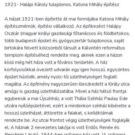
1921- Halápi Károly tulajdonos, Katona Mihály építész
A házat 1921-ben építette át mai formájába Katona Mihály
építészmérnök, építési vállalkozó. Az építkezést Halápy
Oszkár (magyar királyi gazdasági főtanácsos és földbirtokos,
több budapesti épület és gyógyszertár tulajdonosa, saját
birtokára felvett kölcsönből társult a Kálvintéri református
templom építéséhez) rendelte meg, akinek ezen a házon
kívül még hét háza volt a főváros területén. A ház
körfolyosókkal övezett udvarán egy igen hosszú, egyszintes
épület húzódik, amely nyolc-tíz üzlethelyiséget foglalt
magába. Az építmény nagyszerűen illeszkedett a Király utca
amúgy is gazdag üzlethálózatába. Mivel a ház hátsó frontja
egybeesik a mai Újszínház, a volt Thália Színház Paulay Ede
utcára nyílóépületével, ezért a mindenkori színház kibérelte a
hosszú üzletházat, áttörette a falakat, s kelléktárnak
rendezte be. Az utcai frontot végig üzlethelyiségek foglalják
el. A háznak 2 nevezetes lakója is volt Erdős Renée és
Benjámin László. 1944-ben csillagos ház volt. (A csillagos