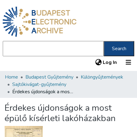
B
UDAPEST
E
LECTRONIC
A
RCHIVE
Search
(current
Log In
Home
Budapest Gyűjtemény
Különgyűjtemények
Communities & Collections
Sajtókivágat-gyűjtemény
All of DSpace
Érdekes újdonságok a most épülő kísérleti lakóházakban
Statistics
Érdekes újdonságok a most
About us
épülő kísérleti lakóházakban