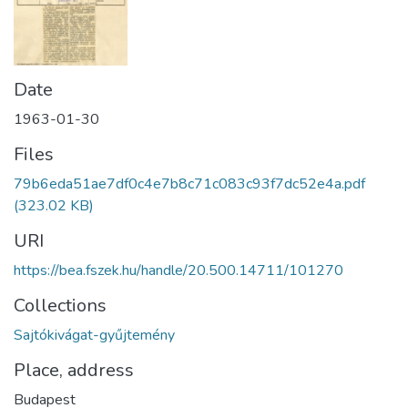
Date
1963-01-30
Files
79b6eda51ae7df0c4e7b8c71c083c93f7dc52e4a.pdf
(323.02 KB)
URI
https://bea.fszek.hu/handle/20.500.14711/101270
Collections
Sajtókivágat-gyűjtemény
Place, address
Budapest