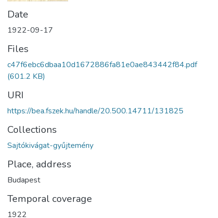
Date
1922-09-17
Files
c47f6ebc6dbaa10d1672886fa81e0ae843442f84.pdf
(601.2 KB)
URI
https://bea.fszek.hu/handle/20.500.14711/131825
Collections
Sajtókivágat-gyűjtemény
Place, address
Budapest
Temporal coverage
1922