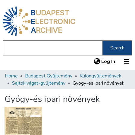
B
UDAPEST
E
LECTRONIC
A
RCHIVE
Search
(current
Log In
Home
Budapest Gyűjtemény
Különgyűjtemények
Communities & Collections
Sajtókivágat-gyűjtemény
Gyógy-és ipari növények
All of DSpace
Gyógy-és ipari növények
Statistics
About us