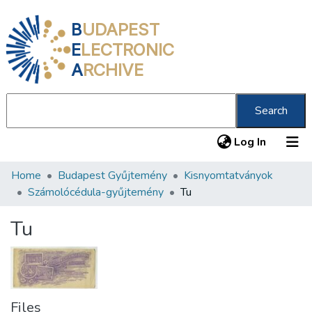
B
UDAPEST
E
LECTRONIC
A
RCHIVE
Search
(current
Log In
Home
Budapest Gyűjtemény
Kisnyomtatványok
Communities & Collections
Számolócédula-gyűjtemény
Tu
All of DSpace
Tu
Statistics
About us
Files