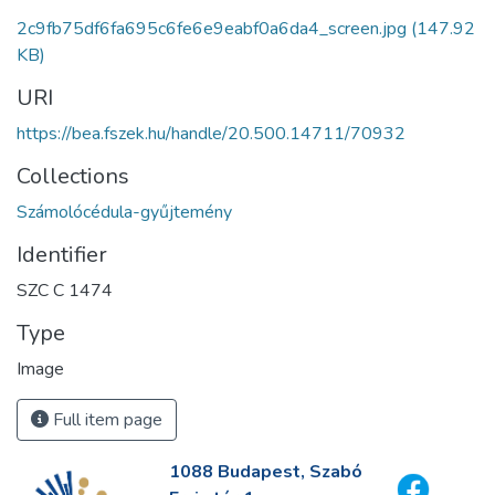
2c9fb75df6fa695c6fe6e9eabf0a6da4_screen.jpg
(147.92
KB)
URI
https://bea.fszek.hu/handle/20.500.14711/70932
Collections
Számolócédula-gyűjtemény
Identifier
SZC C 1474
Type
Image
Full item page
1088 Budapest, Szabó