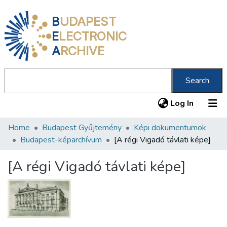
B
UDAPEST
E
LECTRONIC
A
RCHIVE
Search
(current
Log In
Home
Budapest Gyűjtemény
Képi dokumentumok
Communities & Collections
Budapest-képarchívum
[A régi Vigadó távlati képe]
All of DSpace
[A régi Vigadó távlati képe]
Statistics
About us