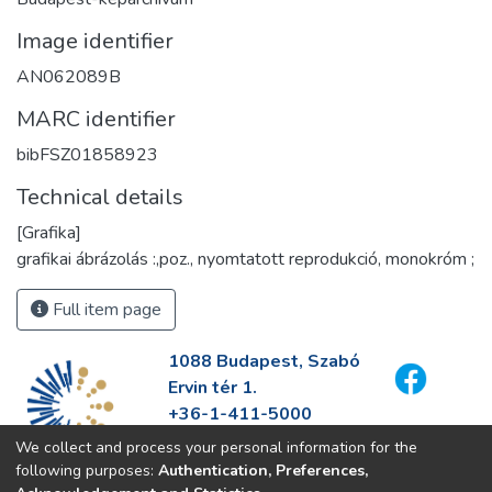
Image identifier
AN062089B
MARC identifier
bibFSZ01858923
Technical details
[Grafika]
grafikai ábrázolás :,poz., nyomtatott reprodukció, monokróm ;
Full item page
1088 Budapest, Szabó
Ervin tér 1.
+36-1-411-5000
info@fszek.hu
We collect and process your personal information for the
https://fszek.hu
following purposes:
Authentication, Preferences,