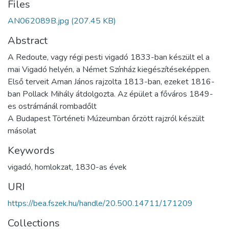
Files
AN062089B.jpg
(207.45 KB)
Abstract
A Redoute, vagy régi pesti vigadó 1833-ban készült el a
mai Vigadó helyén, a Német Színház kiegészítéseképpen.
Első terveit Aman János rajzolta 1813-ban, ezeket 1816-
ban Pollack Mihály átdolgozta. Az épület a főváros 1849-
es ostrámánál rombadőlt
A Budapest Történeti Múzeumban őrzött rajzról készült
másolat
Keywords
vigadó
,
homlokzat
,
1830-as évek
URI
https://bea.fszek.hu/handle/20.500.14711/171209
Collections