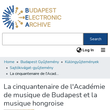
B
UDAPEST
E
LECTRONIC
A
RCHIVE
Search
(current
Log In
Home
Budapest Gyűjtemény
Különgyűjtemények
Communities & Collections
Sajtókivágat-gyűjtemény
All of DSpace
La cinquantenaire de l'Académie de musique de Budapest et la musique hongroise
Statistics
La cinquantenaire de l'Académie
About us
de musique de Budapest et la
musique hongroise