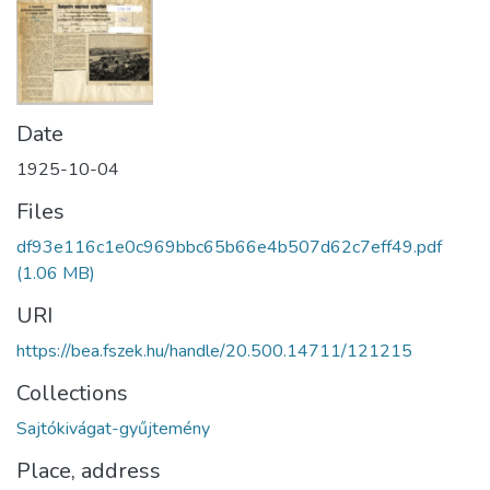
Date
1925-10-04
Files
df93e116c1e0c969bbc65b66e4b507d62c7eff49.pdf
(1.06 MB)
URI
https://bea.fszek.hu/handle/20.500.14711/121215
Collections
Sajtókivágat-gyűjtemény
Place, address