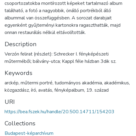
csoportozatokba montírozott képeket tartalmazó album
található, a fotó a nagyobbik, önálló portrékból álló
albummal van összefüggésben. A sorozat darabjait
egyenként gyűjteményi kartonokra ragaszthatták, majd
onnan restaurálás nélkül eltávolították.
Description
Verzón felirat (részlet): Schrecker I. fényképészeti
műterméből; bálvány-utca; Kappl féle házban 3dik sz.
Keywords
arckép
,
műtermi portré
,
tudományos akadémia
,
akadémikus
,
közgazdász
,
író
,
avatás
,
fényképalbum
,
19. század
URI
https://bea.fszek.hu/handle/20.500.14711/154203
Collections
Budapest-képarchívum