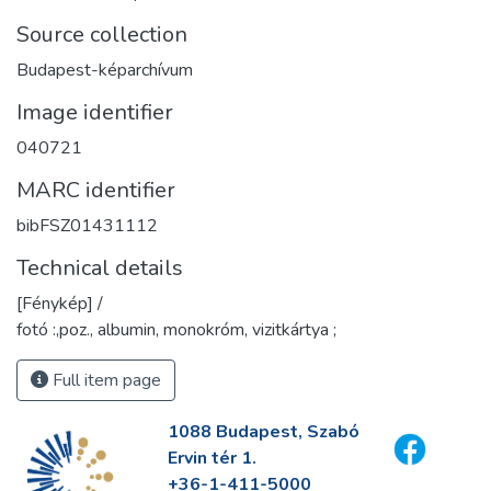
Source collection
Budapest-képarchívum
Image identifier
040721
MARC identifier
bibFSZ01431112
Technical details
[Fénykép] /
fotó :,poz., albumin, monokróm, vizitkártya ;
Full item page
1088 Budapest, Szabó
Ervin tér 1.
+36-1-411-5000