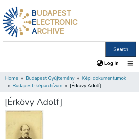
B
UDAPEST
E
LECTRONIC
A
RCHIVE
Search
(current
Log In
Home
Budapest Gyűjtemény
Képi dokumentumok
Communities & Collections
Budapest-képarchívum
[Érkövy Adolf]
All of DSpace
[Érkövy Adolf]
Statistics
About us