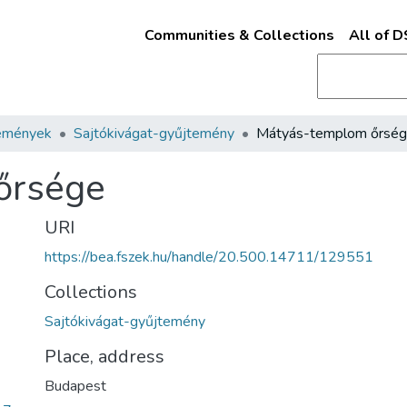
Communities & Collections
All of 
emények
Sajtókivágat-gyűjtemény
Mátyás-templom őrsé
őrsége
URI
https://bea.fszek.hu/handle/20.500.14711/129551
Collections
Sajtókivágat-gyűjtemény
Place, address
Budapest