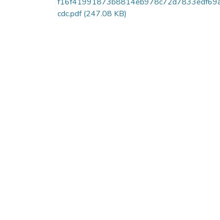
f16f41991873b8814eb978c72d7833edf69
cdc.pdf
(247.08 KB)