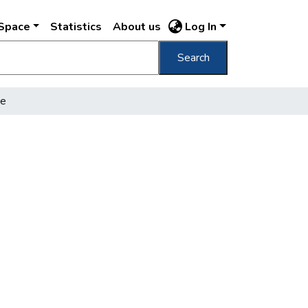
DSpace
Statistics
About us
Log In
Search
ge