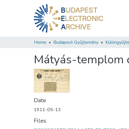
B
UDAPEST
E
LECTRONIC
A
RCHIVE
Home
Budapest Gyűjtemény
Különgyűjt
Mátyás-templom 
Date
1911-05-13
Files