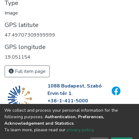
Type
Image
GPS latitute
47.49707309999999
GPS longitude
19.051154
Full item page
1088 Budapest, Szabó
Ervin tér 1.
+36-1-411-5000
info@fszek.hu
We collect and process your personal information for the
https://fszek.hu
following purposes:
Authentication, Preferences,
Acknowledgement and Statistics
.
To learn more, please read our
privacy policy
.