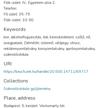
Fiók-üzlet: IV., Egyetem utca 2.
Telefon:
Fő üzlet: 35-79
Fiók-üzlet: 10-50
Keywords
bor
,
alkoholfogyasztás
,
ital
,
kereskedelem
,
szőlő
,
nő
,
üvegpalack
,
Démétér
,
istennő
,
védjegy
,
strucc
,
reklámnyomtatvány
,
kisnyomtatvány
,
aprónyomtatvány
,
számolócédula
URI
https://bea.fszek.hu/handle/20.500.14711/69717
Collections
Számolócédula-gyűjtemény
Place, address
Budapest. 5. kerület. Vörösmarty tér.