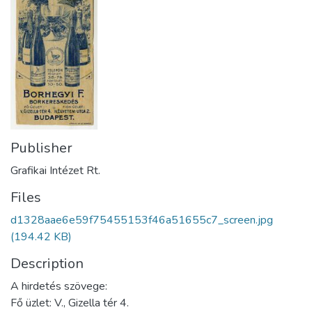
Publisher
Grafikai Intézet Rt.
Files
d1328aae6e59f75455153f46a51655c7_screen.jpg
(194.42 KB)
Description
A hirdetés szövege:
Fő üzlet: V., Gizella tér 4.