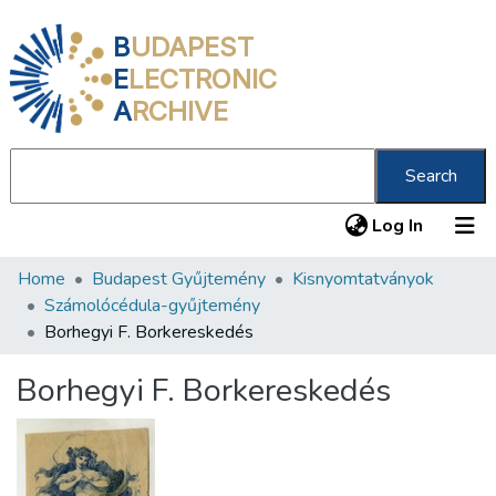
B
UDAPEST
E
LECTRONIC
A
RCHIVE
Search
(current
Log In
Home
Budapest Gyűjtemény
Kisnyomtatványok
Communities & Collections
Számolócédula-gyűjtemény
All of DSpace
Borhegyi F. Borkereskedés
Statistics
Borhegyi F. Borkereskedés
About us