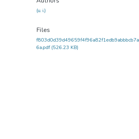
Authors
(u. i.)
Files
f803d0d39d49659f4f96a82f1edb9abbbcb7
6a.pdf
(526.23 KB)