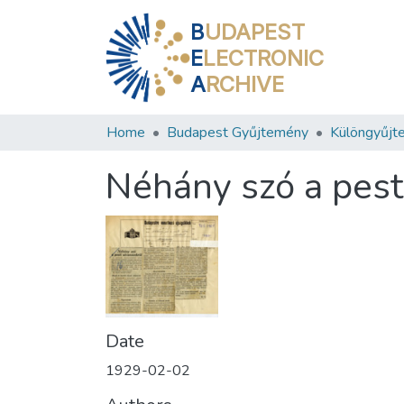
B
UDAPEST
E
LECTRONIC
A
RCHIVE
Home
Budapest Gyűjtemény
Különgyűjt
Néhány szó a pest
Date
1929-02-02