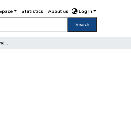
DSpace
Statistics
About us
Log In
Search
Néhány szó a pesti utcanevekről