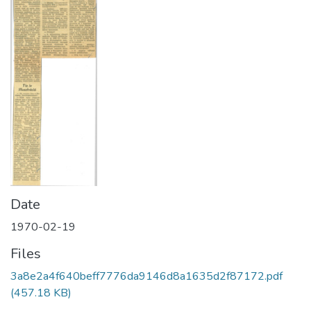
Date
1970-02-19
Files
3a8e2a4f640beff7776da9146d8a1635d2f87172.pdf
(457.18 KB)