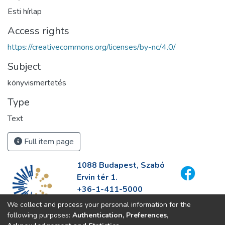
Esti hírlap
Access rights
https://creativecommons.org/licenses/by-nc/4.0/
Subject
könyvismertetés
Type
Text
Full item page
1088 Budapest, Szabó
Ervin tér 1.
+36-1-411-5000
info@fszek.hu
We collect and process your personal information for the
https://fszek.hu
following purposes:
Authentication, Preferences,