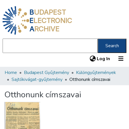
B
UDAPEST
E
LECTRONIC
A
RCHIVE
Search
(current
Log In
Home
Budapest Gyűjtemény
Különgyűjtemények
Communities & Collections
Sajtókivágat-gyűjtemény
Otthonunk címszavai
All of DSpace
Otthonunk címszavai
Statistics
About us