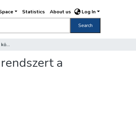
DSpace
Statistics
About us
Log In
Search
Január 1-től bevezetik a közigazgatási számrendszert a főváros huszonkét kerületében
mrendszert a