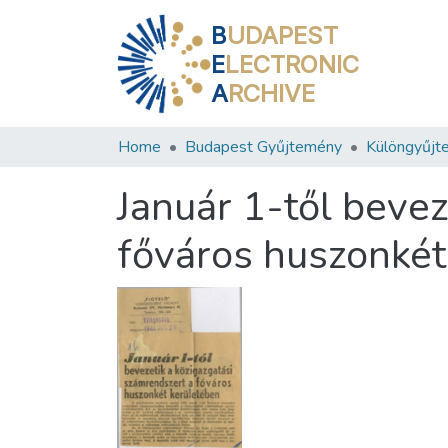
B
UDAPEST
E
LECTRONIC
A
RCHIVE
Home
Budapest Gyűjtemény
Különgyűjt
Január 1-től bevez
főváros huszonkét