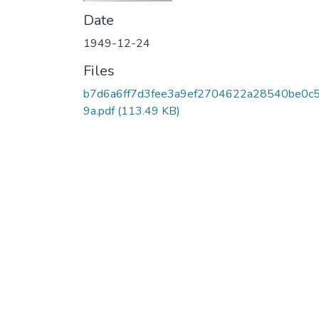
Date
1949-12-24
Files
b7d6a6ff7d3fee3a9ef2704622a28540be0c
9a.pdf
(113.49 KB)