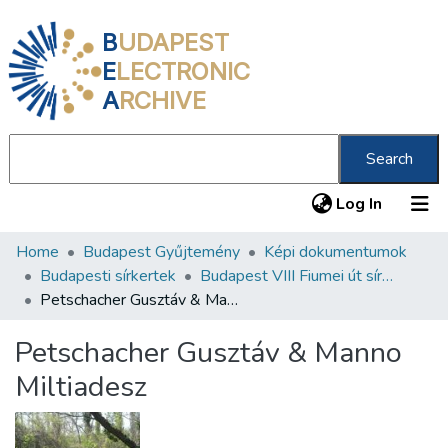
B
UDAPEST
E
LECTRONIC
A
RCHIVE
Search
(current
Log In
Home
Budapest Gyűjtemény
Képi dokumentumok
Communities & Collections
Budapesti sírkertek
Budapest VIII Fiumei út sírkert 2. rész
All of DSpace
Petschacher Gusztáv & Manno Miltiadesz
Statistics
Petschacher Gusztáv & Manno
About us
Miltiadesz