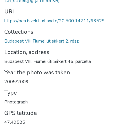
1.5_screen.jpg
(318.55 KB)
URI
https://bea.fszek.hu/handle/20.500.14711/63529
Collections
Budapest VIII Fiumei út sírkert 2. rész
Location, address
Budapest VIII. Fiumei úti Sírkert 46. parcella
Year the photo was taken
2005/2009
Type
Photograph
GPS latitude
47.49585