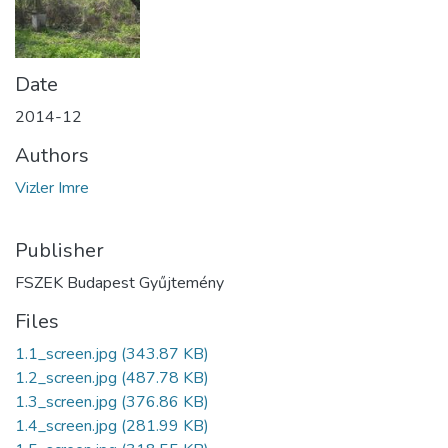
Date
2014-12
Authors
Vizler Imre
Publisher
FSZEK Budapest Gyűjtemény
Files
1.1_screen.jpg
(343.87 KB)
1.2_screen.jpg
(487.78 KB)
1.3_screen.jpg
(376.86 KB)
1.4_screen.jpg
(281.99 KB)