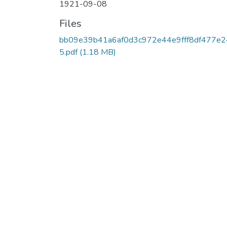
1921-09-08
Files
bb09e39b41a6af0d3c972e44e9fff8df477e2
5.pdf
(1.18 MB)