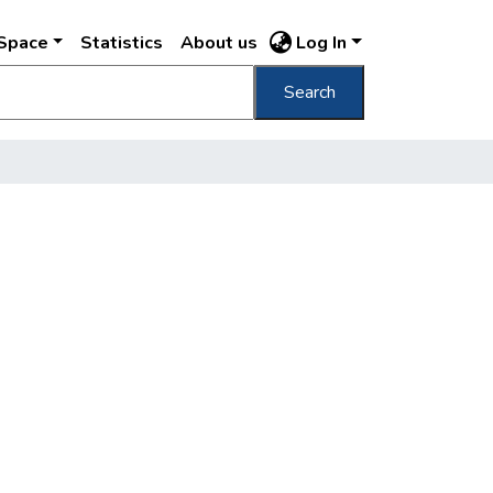
DSpace
Statistics
About us
Log In
Search