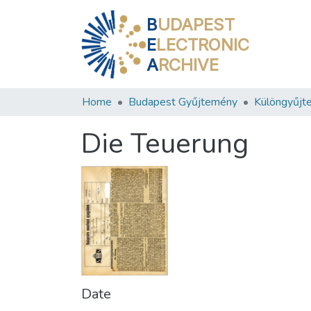
B
UDAPEST
E
LECTRONIC
A
RCHIVE
Home
Budapest Gyűjtemény
Különgyűjt
Die Teuerung
Date