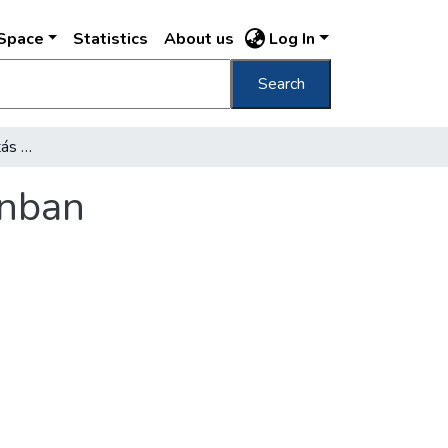
DSpace
Statistics
About us
Log In
Search
Észt reprezentativ kiállítás a Nemzeti Szalonban
onban