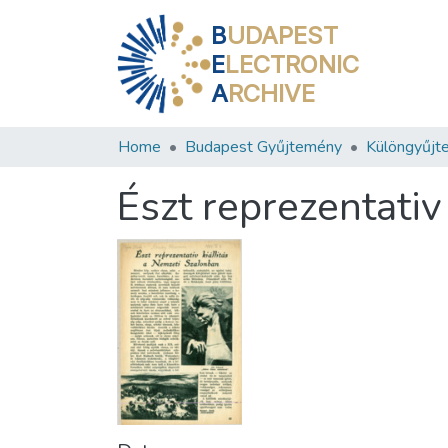
B
UDAPEST
E
LECTRONIC
A
RCHIVE
Home
Budapest Gyűjtemény
Különgyűjt
Észt reprezentativ