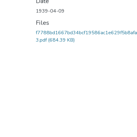
Date
1939-04-09
Files
f7788bd1667bd34bcf19586ac1e629f5b8af
3.pdf
(684.39 KB)