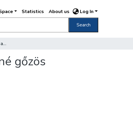
DSpace
Statistics
About us
Log In
Search
Budapest 1897. április 4, az Erzsébet királyné gőzös
yné gőzös