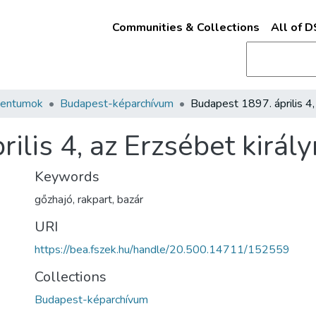
Communities & Collections
All of 
mentumok
Budapest-képarchívum
ilis 4, az Erzsébet királ
Keywords
gőzhajó
,
rakpart
,
bazár
URI
https://bea.fszek.hu/handle/20.500.14711/152559
Collections
Budapest-képarchívum