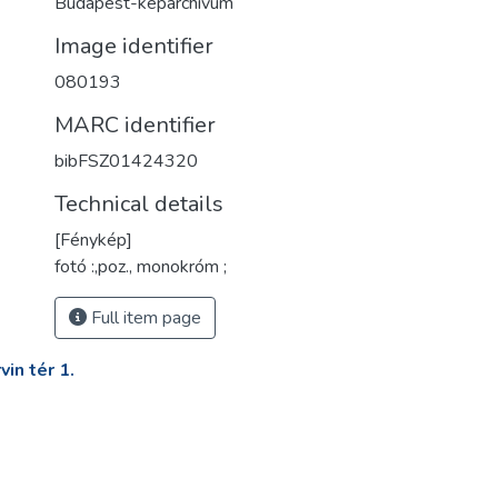
Budapest-képarchívum
Image identifier
080193
MARC identifier
bibFSZ01424320
Technical details
[Fénykép]
fotó :,poz., monokróm ;
Full item page
in tér 1.