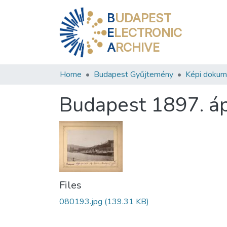
B
UDAPEST
E
LECTRONIC
A
RCHIVE
Home
Budapest Gyűjtemény
Képi doku
Budapest 1897. ápr
Files
080193.jpg
(139.31 KB)