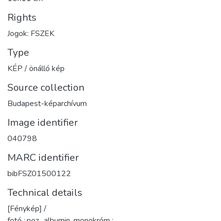
Rights
Jogok: FSZEK
Type
KÉP / önálló kép
Source collection
Budapest-képarchívum
Image identifier
040798
MARC identifier
bibFSZ01500122
Technical details
[Fénykép] /
fotó :,poz., albumin, monokróm ;