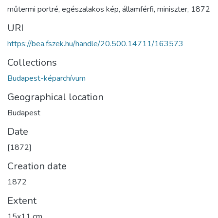
műtermi portré
,
egészalakos kép
,
államférfi
,
miniszter
,
1872
URI
https://bea.fszek.hu/handle/20.500.14711/163573
Collections
Budapest-képarchívum
Geographical location
Budapest
Date
[1872]
Creation date
1872
Extent
15x11 cm