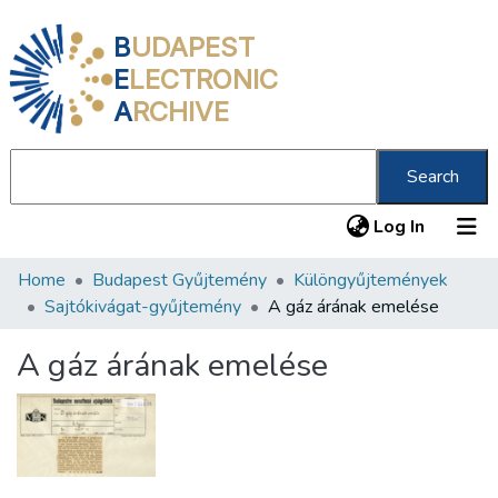
B
UDAPEST
E
LECTRONIC
A
RCHIVE
Search
(current
Log In
Home
Budapest Gyűjtemény
Különgyűjtemények
Communities & Collections
Sajtókivágat-gyűjtemény
A gáz árának emelése
All of DSpace
A gáz árának emelése
Statistics
About us