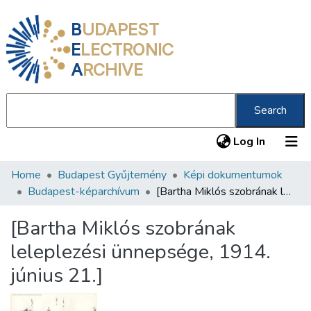
B
UDAPEST
E
LECTRONIC
A
RCHIVE
Search
(current
Log In
Home
Budapest Gyűjtemény
Képi dokumentumok
Communities & Collections
Budapest-képarchívum
[Bartha Miklós szobrának leleplezési ünnepsége, 1914. június 21.]
All of DSpace
[Bartha Miklós szobrának
Statistics
leleplezési ünnepsége, 1914.
About us
június 21.]