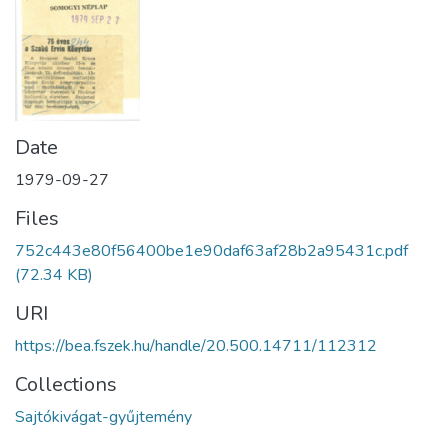
Date
1979-09-27
Files
752c443e80f56400be1e90daf63af28b2a95431c.pdf
(72.34 KB)
URI
https://bea.fszek.hu/handle/20.500.14711/112312
Collections
Sajtókivágat-gyűjtemény