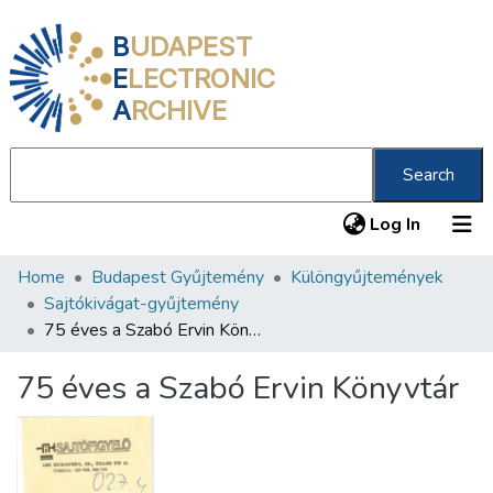
B
UDAPEST
E
LECTRONIC
A
RCHIVE
Search
(current
Log In
Home
Budapest Gyűjtemény
Különgyűjtemények
Communities & Collections
Sajtókivágat-gyűjtemény
All of DSpace
75 éves a Szabó Ervin Könyvtár
Statistics
75 éves a Szabó Ervin Könyvtár
About us