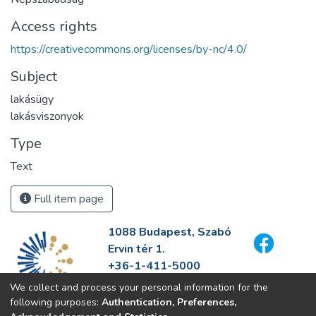
Access rights
https://creativecommons.org/licenses/by-nc/4.0/
Subject
lakásügy
lakásviszonyok
Type
Text
Full item page
1088 Budapest, Szabó
Ervin tér 1.
+36-1-411-5000
info@fszek.hu
We collect and process your personal information for the
https://fszek.hu
following purposes:
Authentication, Preferences,