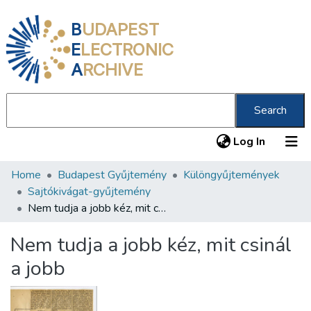
B
UDAPEST
E
LECTRONIC
A
RCHIVE
Search
(current
Log In
Home
Budapest Gyűjtemény
Különgyűjtemények
Communities & Collections
Sajtókivágat-gyűjtemény
All of DSpace
Nem tudja a jobb kéz, mit csinál a jobb
Statistics
Nem tudja a jobb kéz, mit csinál
About us
a jobb