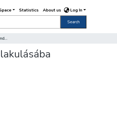
DSpace
Statistics
About us
Log In
Search
Bátrabban beleszólni mindennapi életünk alakulásába
alakulásába