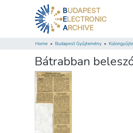
B
UDAPEST
E
LECTRONIC
A
RCHIVE
Home
Budapest Gyűjtemény
Különgyűjt
Bátrabban beleszó