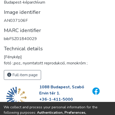
Budapest-képarchívum
Image identifier
AN037106F
MARC identifier
bibFSZ01840029
Technical details
[Fénykép]
fotó :,poz., nyomtatott reprodukció, monokróm ;
Full item page
1088 Budapest, Szabó
Ervin tér 1.
+36-1-411-5000
info@fszek.hu
We collect and process your personal information for the
https://fszek.hu
following purposes:
Authentication, Preferences,