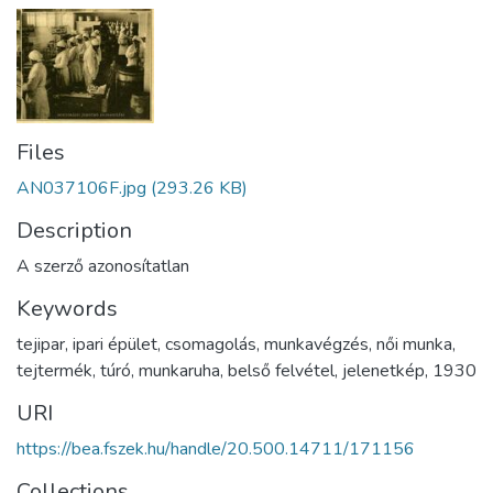
Files
AN037106F.jpg
(293.26 KB)
Description
A szerző azonosítatlan
Keywords
tejipar
,
ipari épület
,
csomagolás
,
munkavégzés
,
női munka
,
tejtermék
,
túró
,
munkaruha
,
belső felvétel
,
jelenetkép
,
1930
URI
https://bea.fszek.hu/handle/20.500.14711/171156
Collections