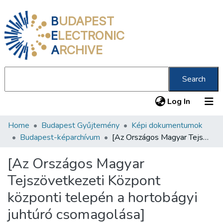
B
UDAPEST
E
LECTRONIC
A
RCHIVE
Search
(current
Log In
Home
Budapest Gyűjtemény
Képi dokumentumok
Communities & Collections
Budapest-képarchívum
[Az Országos Magyar Tejszövetkezeti Központ központi telepén a hortobágyi juhtúró csomagolása]
All of DSpace
[Az Országos Magyar
Statistics
Tejszövetkezeti Központ
About us
központi telepén a hortobágyi
juhtúró csomagolása]