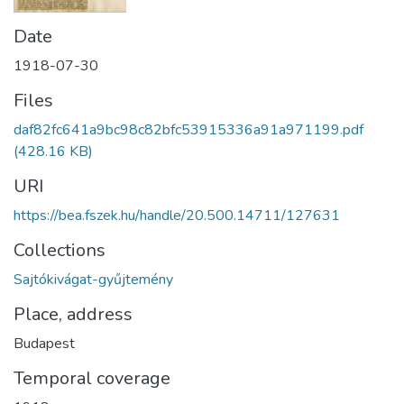
Date
1918-07-30
Files
daf82fc641a9bc98c82bfc53915336a91a971199.pdf
(428.16 KB)
URI
https://bea.fszek.hu/handle/20.500.14711/127631
Collections
Sajtókivágat-gyűjtemény
Place, address
Budapest
Temporal coverage