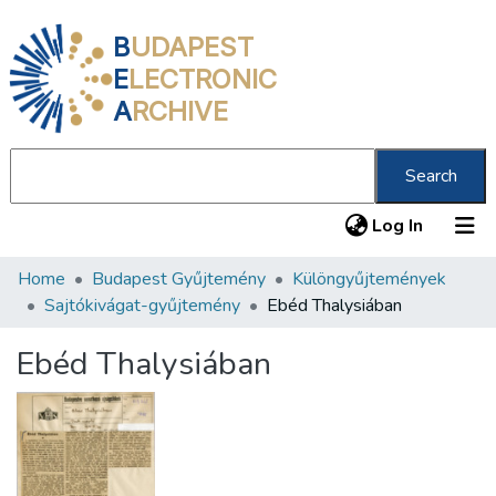
B
UDAPEST
E
LECTRONIC
A
RCHIVE
Search
(current
Log In
Home
Budapest Gyűjtemény
Különgyűjtemények
Communities & Collections
Sajtókivágat-gyűjtemény
Ebéd Thalysiában
All of DSpace
Ebéd Thalysiában
Statistics
About us